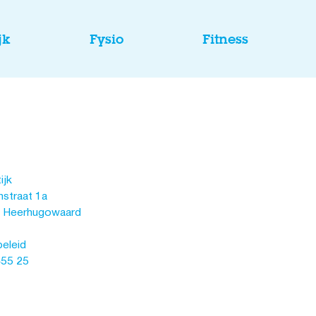
jk
Fysio
Fitness
ijk
straat 1a
 Heerhugowaard
beleid
455 25