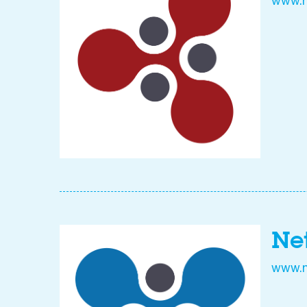
www.n
Ne
www.n