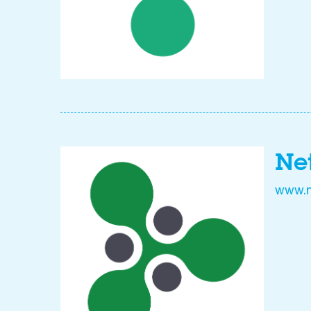
Ne
www.n