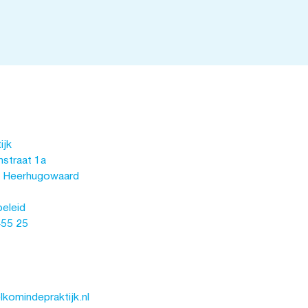
ijk
straat 1a
 Heerhugowaard
beleid
455 25
komindepraktijk.nl