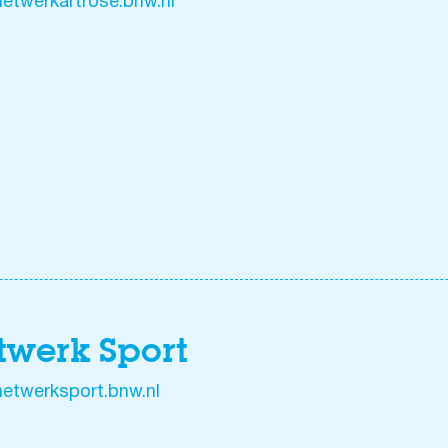
etwerkartrose.bnw.nl
twerk Sport
etwerksport.bnw.nl