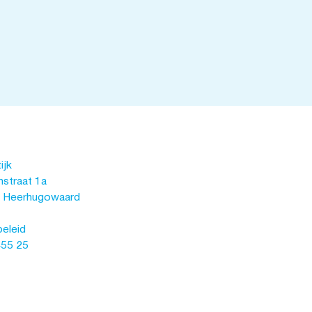
ijk
straat 1a
 Heerhugowaard
beleid
455 25