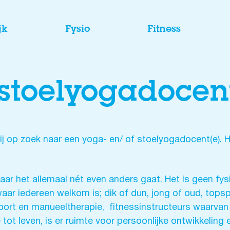
jk
Fysio
Fitness
 stoelyogadocen
 op zoek naar een yoga- en/ of stoelyogadocent(e). H
waar het allemaal nét even anders gaat. Het is geen fy
waar iedereen welkom is; dik of dun, jong of oud, tops
port en manueeltherapie, fitnessinstructeurs waarvan v
e tot leven, is er ruimte voor persoonlijke ontwikkeling 